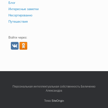
Блог
Интересные заметки
Несортированно
Путешествия
Войти через:
Персональная интеллектуальная собственность Беличенко
Александра
Тема
SiteOrigin